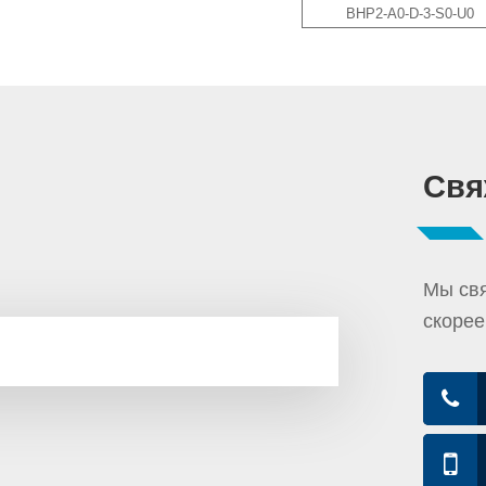
BHP2-A0-D-3-S0-U0
Свя
Мы свя
скорее