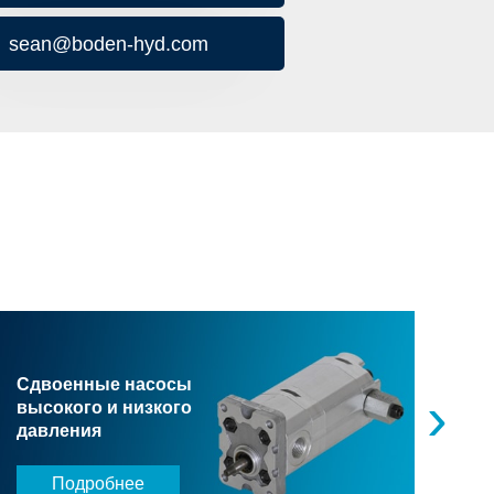
sean@boden-hyd.com
Сдвоенные насосы
Ше
›
высокого и низкого
нас
давления
зац
Подробнее