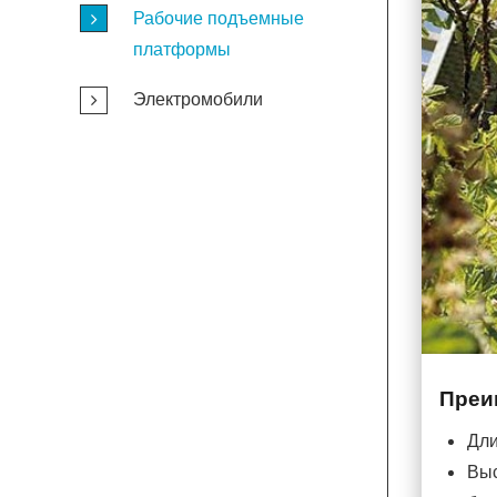
Рабочие подъемные
платформы
Электромобили
Преи
Дли
Выс