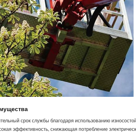
мущества
тельный срок службы благодаря использованию износосто
окая эффективность, снижающая потребление электрическ