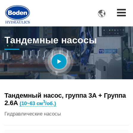

Тандемные насосы
Тандемный насос, группа 3A + Группа
2.6A
3
(10~63 см
/об.)
Гидравлические насосы