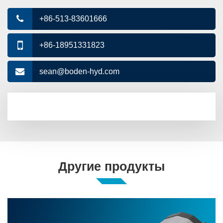
+86-513-83601666
+86-18951331823
sean@boden-hyd.com
Другие продукты