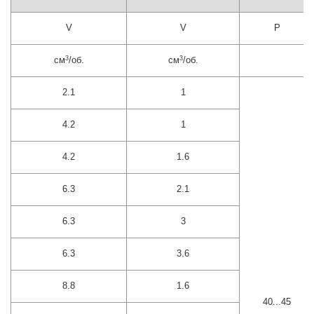
V
V
P
3
3
см
/об.
см
/об.
2.1
1
4.2
1
4.2
1.6
6.3
2.1
6.3
3
6.3
3.6
8.8
1.6
40...45